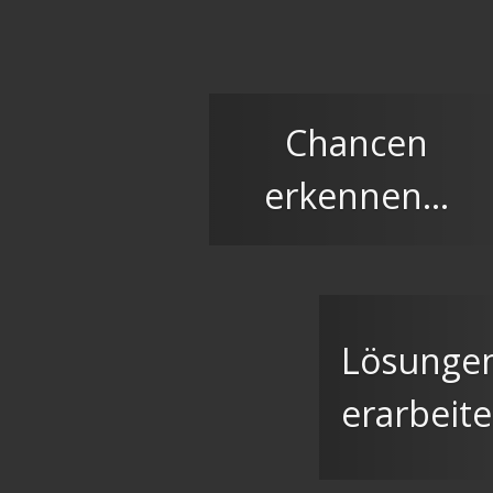
Zum
Inhalt
springen
Chancen
erkennen...
Lösunge
erarbeite