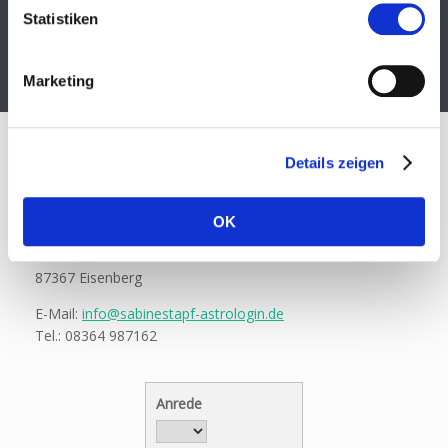
HOME
ASTROLOGIE
ÜBER MICH
LEISTUNGEN/PREISE
Statistiken
KONTAKT
FEEDBACK
IMPRESSUM
Marketing
Details zeigen
KONTAKT
OK
Sabine Stapf Astrologin
An der Leite 44
87367 Eisenberg
E-Mail:
info@sabinestapf-astrologin.de
Tel.: 08364 987162
Anrede