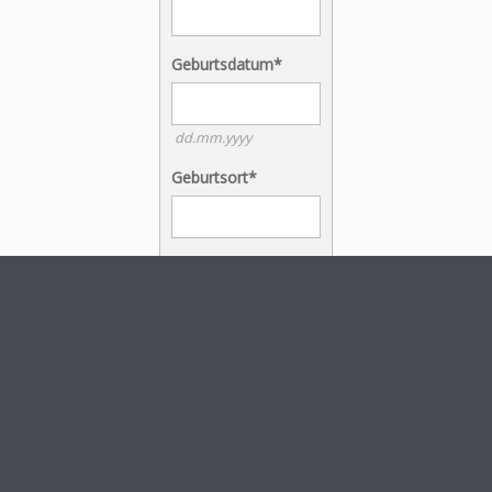
Geburtsdatum*
dd.mm.yyyy
Geburtsort*
Geburtszeit*
00:00
Priorität
Ihr Anliegen*